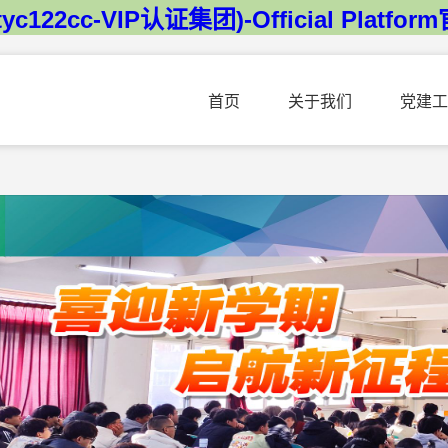
yc122cc-VIP认证集团)-Official Platfo
首页
关于我们
党建工