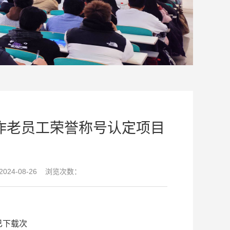
推免工作老员工荣誉称号认定项目
024-08-26 浏览次数：
已下载
次