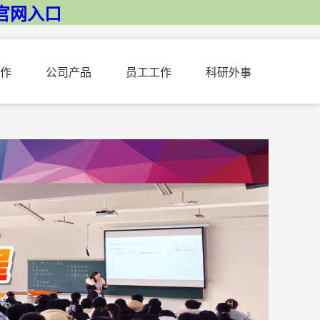
rm官网入口
作
公司产品
员工工作
科研外事