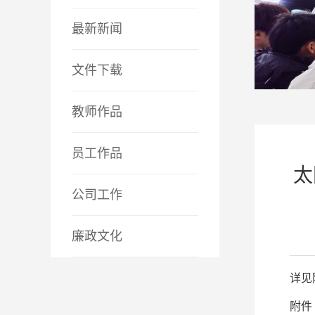
最新新闻
文件下载
教师作品
员工作品
太
公司工作
廉政文化
详见
附件