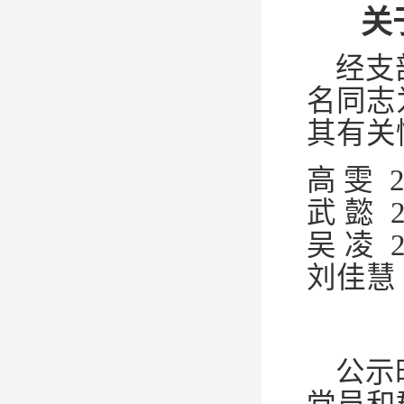
关
经支
名同志
其有关
高
雯
武
懿
吴
凌
刘佳慧
公示