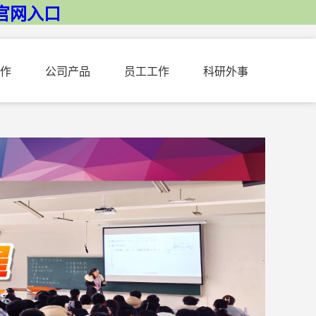
rm官网入口
作
公司产品
员工工作
科研外事