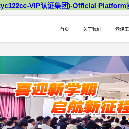
yc122cc-VIP认证集团)-Official Platfo
首页
关于我们
党建工