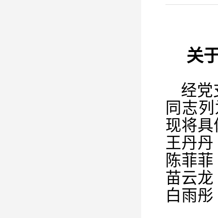
关
经党
同志列
现将具
王丹丹
陈菲菲
苗云龙
白雨彤